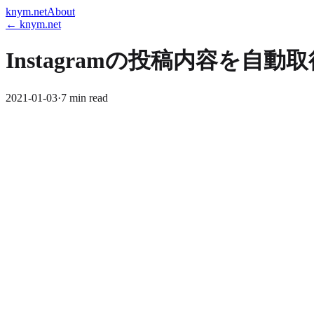
knym.net
About
← knym.net
Instagramの投稿内容を
2021-01-03
·
7 min read