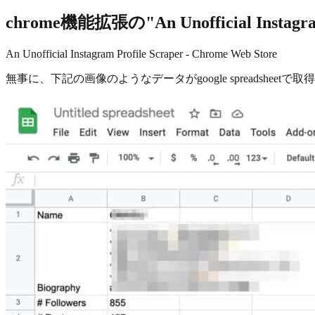
chrome機能拡張の"An Unofficial Instag
An Unofficial Instagram Profile Scraper - Chrome Web Store
無事に、下記の画像のようなデータがgoogle spreadsheetで