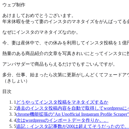
ウェブ制作
あけましておめでとうございます。
年末休暇を使って妻のインスタのマネタイズをがんばってる
なぜにインスタのマネタイズなのか。
今、妻は産休中で、その休みを利用してインスタ投稿を１億
熱量のある商品紹介の文章を写真きれいにとってインスタに
アンバサダーで商品もらえるだけでもすごいんですが。
多分、仕事、始まったら次第に更新がしんどくてフェードア
（きしょい）
目次
1
どうやってインスタ投稿をマネタイズするか
2
過去のインスタ投稿内容を自動で取得してwordpress
3
chrome機能拡張の"An Unofficial Instagram Profile Scr
4
次はwordpressのインポートデータ作りか。。
5
追記：インスタ記事数が200は超えてそうだったので、結局scr