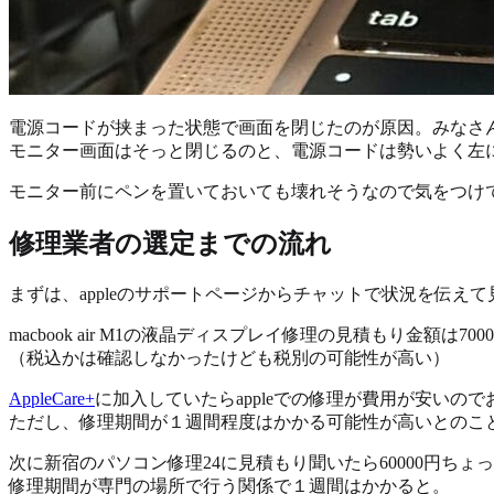
電源コードが挟まった状態で画面を閉じたのが原因。みなさ
モニター画面はそっと閉じるのと、電源コードは勢いよく左
モニター前にペンを置いておいても壊れそうなので気をつけ
修理業者の選定までの流れ
まずは、appleのサポートページからチャットで状況を伝え
macbook air M1の液晶ディスプレイ修理の見積もり金額は7
（税込かは確認しなかったけども税別の可能性が高い）
AppleCare+
に加入していたらappleでの修理が費用が安いので
ただし、修理期間が１週間程度はかかる可能性が高いとのこ
次に新宿のパソコン修理24に見積もり聞いたら60000円ち
修理期間が専門の場所で行う関係で１週間はかかると。