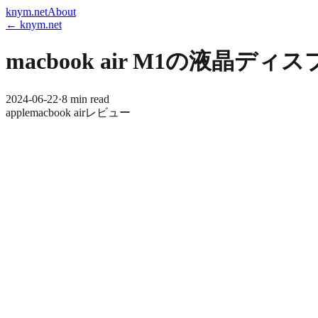
knym.net
About
← knym.net
macbook air M1の液晶
2024-06-22
·
8 min read
apple
macbook air
レビュー