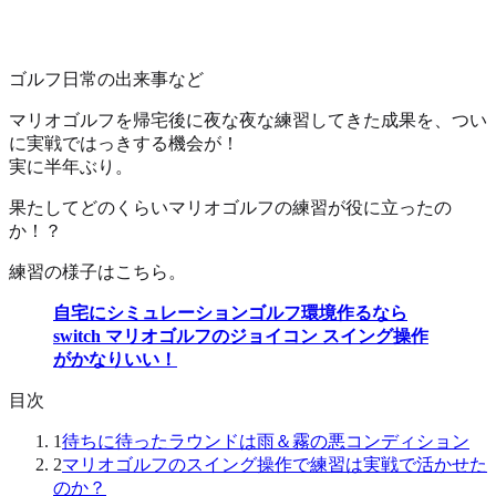
ゴルフ
日常の出来事など
マリオゴルフを帰宅後に夜な夜な練習してきた成果を、つい
に実戦ではっきする機会が！
実に半年ぶり。
果たしてどのくらいマリオゴルフの練習が役に立ったの
か！？
練習の様子はこちら。
自宅にシミュレーションゴルフ環境作るなら
switch マリオゴルフのジョイコン スイング操作
がかなりいい！
目次
1
待ちに待ったラウンドは雨＆霧の悪コンディション
2
マリオゴルフのスイング操作で練習は実戦で活かせた
のか？