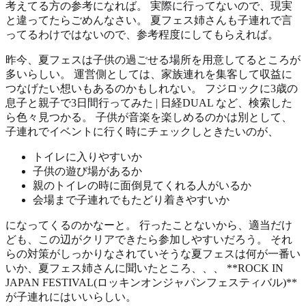
考えてる方の参考になれば。 実際に行ってないので、現実
と違ってたらごめんなさい。 夏フェス姉さんも子連れで言
ってるわけではないので、参考程度にしてもらえれば。
昨今、夏フェスは子供の過ごせる場所を用意してるところが
多いらしい。 運営側としては、家族連れを集客して収益に
つなげたい想いもあるのかもしれない。 フジロックに3歳の
息子と親子で3日間行ってみた | 日経DUAL など、検索した
ら色々見つかる。 子供が音楽を楽しめるのかは別として、
子連れでイベントに行く時にチェックしときたいのが、
トイレに入りやすいか
子供の遊び場があるか
親のトイレの時に面倒見てくれる人がいるか
会場まで子連れでもたどり着きやすいか
になってくるのかなーと。 行ったことないから、適当だけ
ども、この辺がクリアできたら参加しやすいだろう。 それ
らの対策がしっかりなされていそうな夏フェスは何が一番い
いか、夏フェス姉さんに聞いたところ、、、 **ROCK IN
JAPAN FESTIVAL(ロッキンオンジャパンフェスティバル)**
が子連れにはいいらしい。