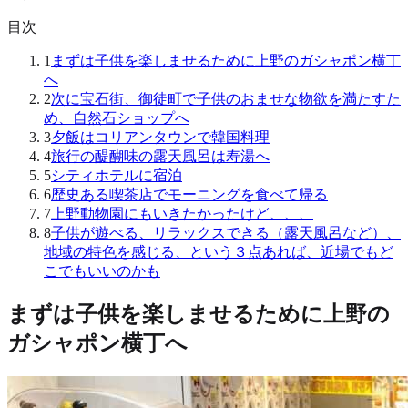
目次
1
まずは子供を楽しませるために上野のガシャポン横丁
へ
2
次に宝石街、御徒町で子供のおませな物欲を満たすた
め、自然石ショップへ
3
夕飯はコリアンタウンで韓国料理
4
旅行の醍醐味の露天風呂は寿湯へ
5
シティホテルに宿泊
6
歴史ある喫茶店でモーニングを食べて帰る
7
上野動物園にもいきたかったけど、、、
8
子供が遊べる、リラックスできる（露天風呂など）、
地域の特色を感じる、という３点あれば、近場でもど
こでもいいのかも
まずは子供を楽しませるために上野の
ガシャポン横丁へ