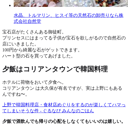
水晶、トルマリン、ヒスイ等の天然石の卸売りなら株
式会社自然堂
宝石店がたくさんある御徒町。
プリンセスにはまってる子供が宝石を欲しがるので自然石の
店にいきました。
100円から綺麗な石がゲットできます。
ハート型の石を買ってあげました。
夕飯はコリアンタウンで韓国料理
ホテルに荷物をおいて夕食へ。
コリアンタウン は大久保が有名ですが、実は上野にもある
んですね〜。
上野で韓国料理店・食材店めぐりをするのが楽しくてハマっ
てしまいそうな件 - ぐるなび みんなのごはん
夕飯で酒飲んでも帰りの心配をしなくてもいいのは嬉しい。